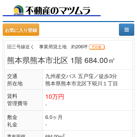
お気に入り登録
旧三号線近く 事業用貸土地 約206坪
熊本県熊本市北区 1階 684.00㎡
交通
九州産交バス 五戸窪／徒歩3分
所在地
熊本県熊本市北区下硯川１丁目
賃料
10万円
管理費等
-
敷金
6.0ヶ月
礼金
-
2
専有面積
684.00m