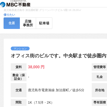
鹿児島県鹿児島市 加治屋町駅 グリーンパークビル 5階 1K 28.00㎡
借りたい
店舗
住居
駐車場
事務所
マンション
オフィス街のビルです。中央駅まで徒歩圏内
38,000 円
賃料
管理費等
敷金（保
-
礼金
証金）
鹿児島市電唐湊線 加治屋町／徒歩5分
交通
所在地
間取
1K（7.5洋・2K）
専有面積