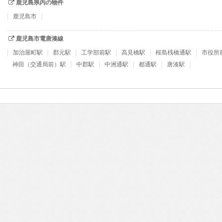
鹿児島県内の物件
鹿児島市
鹿児島市電唐湊線
加治屋町駅
郡元駅
工学部前駅
高見橋駅
桜島桟橋通駅
市役所
神田（交通局前）駅
中郡駅
中洲通駅
都通駅
唐湊駅