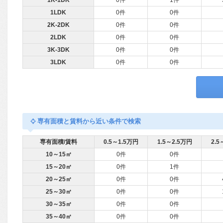
1K-1DK
0件
1件
1LDK
0件
0件
2K-2DK
0件
0件
2LDK
0件
0件
3K-3DK
0件
0件
3LDK
0件
0件
専有面積と賃料から近い条件で検索
専有面積/賃料
0.5～1.5万円
1.5～2.5万円
2.5
10～15㎡
0件
0件
15～20㎡
0件
1件
20～25㎡
0件
0件
25～30㎡
0件
0件
30～35㎡
0件
0件
35～40㎡
0件
0件