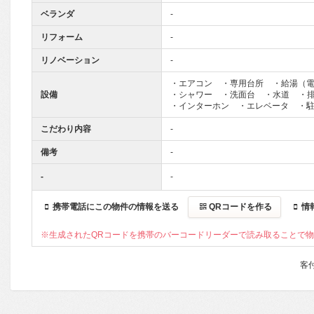
ベランダ
-
リフォーム
-
リノベーション
-
・エアコン
・専用台所
・給湯（
設備
・シャワー
・洗面台
・水道
・
・インターホン
・エレベータ
・
こだわり内容
-
備考
-
-
-
携帯電話にこの物件の情報を送る
情
QRコードを作る
※生成されたQRコードを携帯のバーコードリーダーで読み取ることで
客