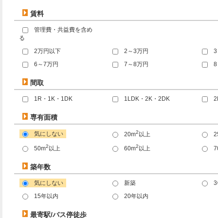
賃料
管理費・共益費を含め
る
2万円以下
2～3万円
6～7万円
7～8万円
間取
1R・1K・1DK
1LDK・2K・2DK
2
専有面積
2
気にしない
20m
以上
2
2
2
50m
以上
60m
以上
7
築年数
気にしない
新築
15年以内
20年以内
最寄駅/バス停徒歩