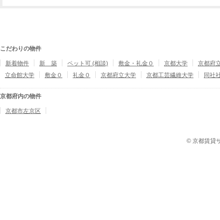
こだわりの物件
新着物件
新 築
ペット可 (相談)
敷金・礼金０
京都大学
京都府
立命館大学
敷金０
礼金０
京都府立大学
京都工芸繊維大学
同社
京都府内の物件
京都市左京区