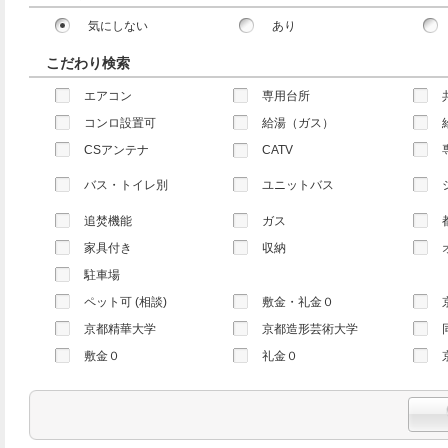
気にしない
あり
こだわり検索
エアコン
専用台所
コンロ設置可
給湯（ガス）
CSアンテナ
CATV
バス・トイレ別
ユニットバス
追焚機能
ガス
家具付き
収納
駐車場
ペット可 (相談)
敷金・礼金０
京都精華大学
京都造形芸術大学
敷金０
礼金０