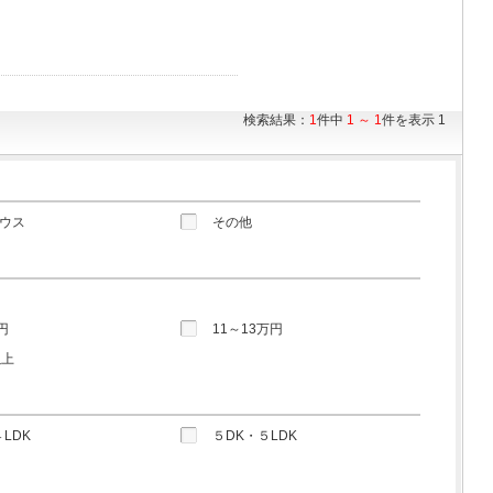
検索結果：
1
件中
1 ～ 1
件を表示 1
ウス
その他
円
11～13万円
以上
LDK
５DK・５LDK