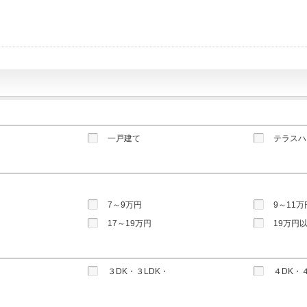
一戸建て
テラスハ
7～9万円
9～11万
17～19万円
19万円
３DK・３LDK・
４DK・４