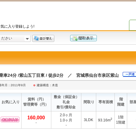
気に入り登録しよう!
ください
車24分 /紫山五丁目東 / 徒歩2分 ／ 宮城県仙台市泉区紫山
築年月：2011年9月
建築構造：木造
敷金
（保証金）
賃料
（円）
階
お気に入り
礼金
間取り
専有面積
部
管理費等
（円）
階建
敷引/償却金
2.0ヶ月
160,000
1階
2
3LDK
1.0ヶ月
93.16m
1階建
-
-