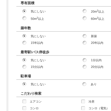
専有面積
2
気にしない
20m
以上
2
2
50m
以上
60m
以上
築年数
気にしない
新築
15年以内
20年以内
最寄駅/バス停徒歩
気にしない
1分以内
15分以内
20分以内
駐車場
気にしない
あり
こだわり検索
エアコン
冷房
コンロ
コンロ（電気）