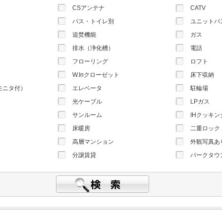
CSアンテナ
CATV
バス・トイレ別
ユニットバ
追焚機能
ガス
）
排水（浄化槽）
電話
フローリング
ロフト
W.Inクローゼット
床下収納
モニタ付）
エレベータ
駐輪場
光ケーブル
LPガス
サンルーム
IHクッキ
床暖房
二重ロック
高層マンション
外観写真あ
分譲賃貸
パークタウ