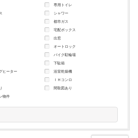
専用トイレ
ス
シャワー
都市ガス
宅配ボックス
出窓
オートロック
バイク駐輪場
下駄箱
ングヒーター
浴室乾燥機
ＩＨコンロ
り
間取図あり
ン物件