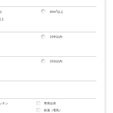
2
上
40m
以上
以上
10年以内
10分以内
ッチン
専用台所
）
給湯（電気）