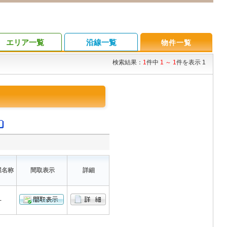
エリア一覧
沿線一覧
物件一覧
検索結果：
1
件中
1 ～ 1
件を表示 1
屋名称
間取表示
詳細
-