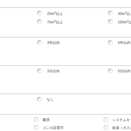
2
2
25m
以上
30m
以
2
2
70m
以上
100m
3年以内
5年以内
3分以内
5分以内
なし
暖房
システムキ
コンロ設置可
給湯（ガス