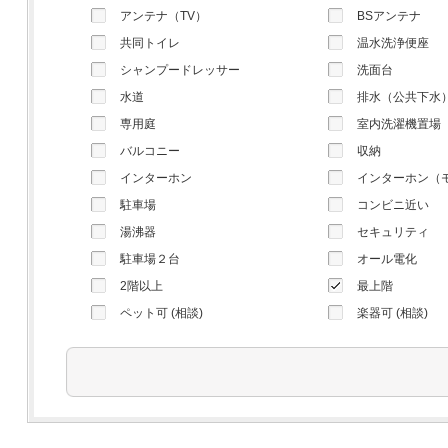
アンテナ（TV）
BSアンテナ
共同トイレ
温水洗浄便座
シャンプードレッサー
洗面台
水道
排水（公共下水
専用庭
室内洗濯機置場
バルコニー
収納
インターホン
インターホン（
駐車場
コンビニ近い
湯沸器
セキュリティ
駐車場２台
オール電化
2階以上
最上階
ペット可 (相談)
楽器可 (相談)