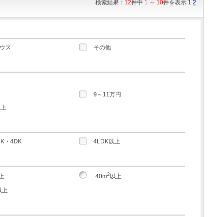
検索結果：
12
件中
1 ～ 10
件を表示 1
2
ウス
その他
円
9～11万円
以上
4K・4DK
4LDK以上
2
上
40m
以上
以上