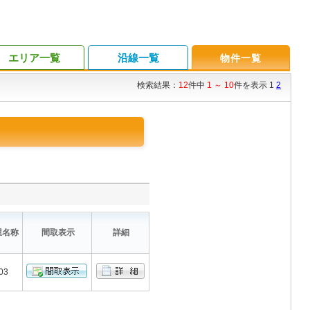
エリア一覧
沿線一覧
物件一覧
検索結果：
12
件中
1 ～ 10
件を表示 1
2
屋名称
間取表示
詳細
03