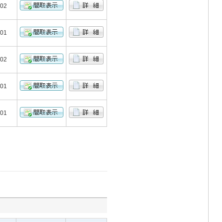
602
201
202
301
401