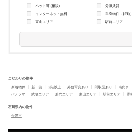
ペット可 (相談)
分譲賃貸
インターネット無料
単身物件（転勤
東山エリア
駅前エリア
こだわりの物件
新着物件
新 築
2階以上
外観写真あり
間取図あり
南向き
パノラマ
武蔵エリア
兼六エリア
東山エリア
駅前エリア
香
石川県内の物件
金沢市