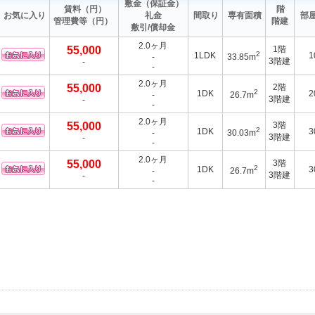
敷金
（保証金）
賃料
（円）
階
お気に入り
礼金
間取り
専有面積
部
管理費等
（円）
階建
敷引/償却金
2.0ヶ月
55,000
1階
2
1LDK
1
-
33.85m
3階建
-
-
2.0ヶ月
55,000
2階
2
1DK
2
-
26.7m
3階建
-
-
2.0ヶ月
55,000
3階
2
1DK
3
-
30.03m
3階建
-
-
2.0ヶ月
55,000
3階
2
1DK
3
-
26.7m
3階建
-
-