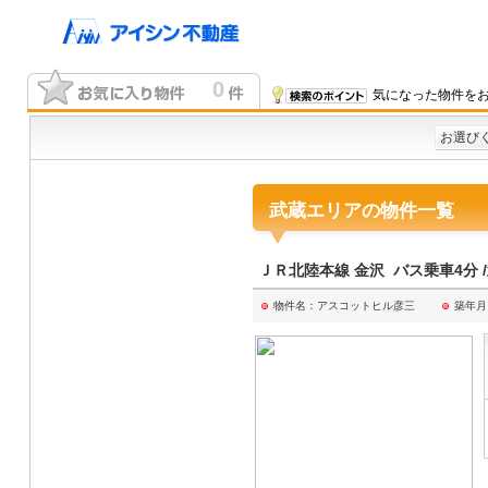
0
気になった物件をお
お選び
武蔵エリアの物件一覧
ＪＲ北陸本線 金沢 バス乗車4分 
物件名：アスコットヒル彦三
築年月