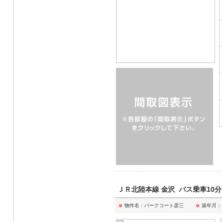
ＪＲ北陸本線 金沢 バス乗車10分
物件名：パークコート彦三
築年月：1