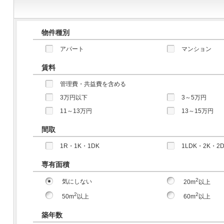
物件種別
アパート
マンション
賃料
管理費・共益費を含める
3万円以下
3～5万円
11～13万円
13～15万円
間取
1R・1K・1DK
1LDK・2K・2
専有面積
2
気にしない
20m
以上
2
2
50m
以上
60m
以上
築年数