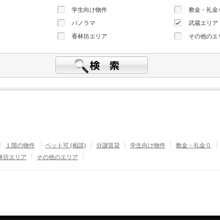
学生向け物件
敷金・礼金
）
パノラマ
武蔵エリア
香林坊エリア
その他のエ
１階の物件
ペット可 (相談)
分譲賃貸
学生向け物件
敷金・礼金０
林坊エリア
その他のエリア