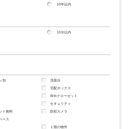
10年以内
10分以内
レ別
洗面台
宅配ボックス
W.Inクローゼット
セキュリティ
ット無料
防犯カメラ
ペース
１階の物件