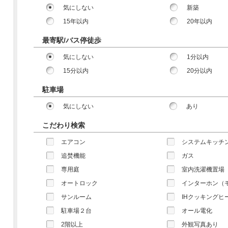
気にしない
新築
15年以内
20年以内
最寄駅/バス停徒歩
気にしない
1分以内
15分以内
20分以内
駐車場
気にしない
あり
こだわり検索
エアコン
システムキッチ
追焚機能
ガス
専用庭
室内洗濯機置場
オートロック
インターホン（
サンルーム
IHクッキングヒ
駐車場２台
オール電化
2階以上
外観写真あり