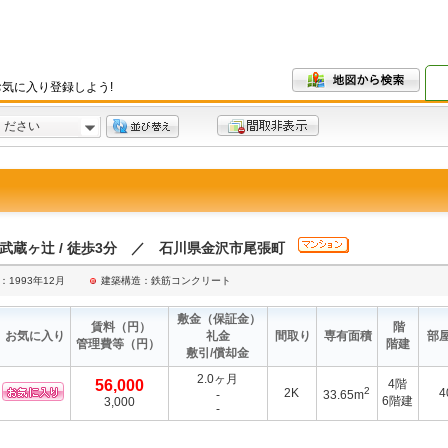
気に入り登録しよう!
ください
/武蔵ヶ辻 / 徒歩3分 ／ 石川県金沢市尾張町
：1993年12月
建築構造：鉄筋コンクリート
敷金
（保証金）
賃料
（円）
階
お気に入り
礼金
間取り
専有面積
部
管理費等
（円）
階建
敷引/償却金
2.0ヶ月
56,000
4階
2
2K
4
-
33.65m
6階建
3,000
-