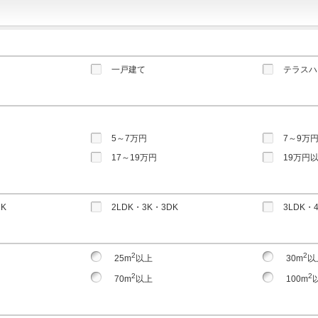
一戸建て
テラスハ
5～7万円
7～9万
17～19万円
19万円
DK
2LDK・3K・3DK
3LDK・
2
2
25m
以上
30m
以
2
2
70m
以上
100m