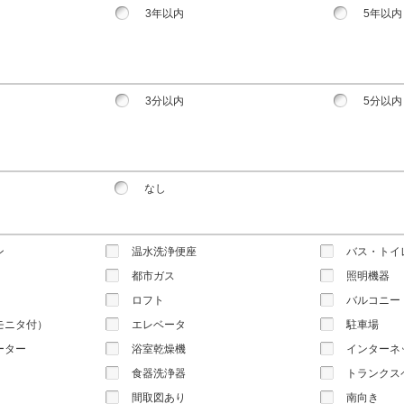
3年以内
5年以内
3分以内
5分以内
なし
ン
温水洗浄便座
バス・トイ
都市ガス
照明機器
ロフト
バルコニー
モニタ付）
エレベータ
駐車場
ーター
浴室乾燥機
インターネ
食器洗浄器
トランクス
間取図あり
南向き