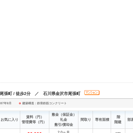
/尾張町 / 徒歩2分 ／ 石川県金沢市尾張町
87年9月
建築構造：鉄骨鉄筋コンクリート
敷金
（保証金）
賃料
（円）
階
お気に入り
礼金
間取り
専有面積
部
管理費等
（円）
階建
敷引/償却金
2.0ヶ月