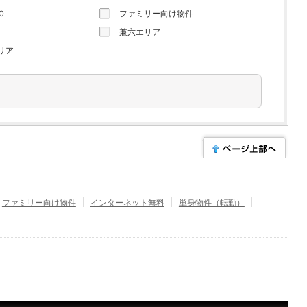
０
ファミリー向け物件
兼六エリア
リア
ファミリー向け物件
インターネット無料
単身物件（転勤）