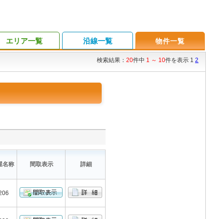
エリア一覧
沿線一覧
物件一覧
検索結果：
20
件中
1 ～ 10
件を表示 1
2
屋名称
間取表示
詳細
206