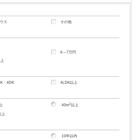
ウス
その他
円
6～7万円
以上
4K・4DK
4LDK以上
2
上
40m
以上
以上
10年以内