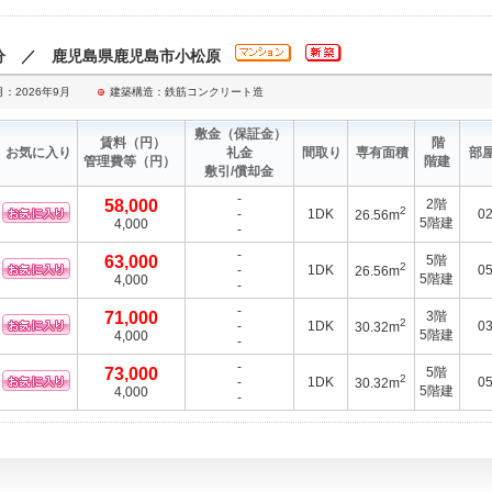
2分 ／ 鹿児島県鹿児島市小松原
：2026年9月
建築構造：鉄筋コンクリート造
敷金
（保証金）
賃料
（円）
階
お気に入り
礼金
間取り
専有面積
部
管理費等
（円）
階建
敷引/償却金
-
58,000
2階
2
-
1DK
0
26.56m
5階建
4,000
-
-
63,000
5階
2
-
1DK
0
26.56m
5階建
4,000
-
-
71,000
3階
2
-
1DK
0
30.32m
5階建
4,000
-
-
73,000
5階
2
-
1DK
0
30.32m
5階建
4,000
-