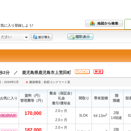
気に入り登録しよう!
ください
徒歩2分 ／ 鹿児島県鹿児島市上荒田町
：2026年2月
建築構造：鉄筋コンクリート造
敷金
（保証金）
賃料
（円）
階
お気に入り
礼金
間取り
専有面積
部
管理費等
（円）
階建
敷引/償却金
2.0ヶ月
170,000
2階
2
-
3LDK
0
64.13m
14階建
-
2.0ヶ月
2.0ヶ月
182,000
2階