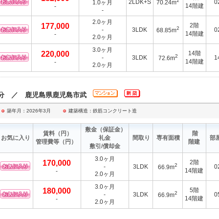
2
2LDK+S
0
1.0ヶ月
70.24m
14階建
-
-
2.0ヶ月
177,000
2階
2
-
3LDK
0
68.85m
14階建
-
2.0ヶ月
3.0ヶ月
220,000
14階
2
-
3LDK
1
72.6m
14階建
-
2.0ヶ月
2分 ／ 鹿児島県鹿児島市武
築年月：2026年3月
建築構造：鉄筋コンクリート造
敷金
（保証金）
賃料
（円）
階
お気に入り
礼金
間取り
専有面積
部
管理費等
（円）
階建
敷引/償却金
3.0ヶ月
170,000
2階
2
-
3LDK
0
66.9m
14階建
-
2.0ヶ月
3.0ヶ月
180,000
5階
2
-
3LDK
0
66.9m
14階建
-
2.0ヶ月