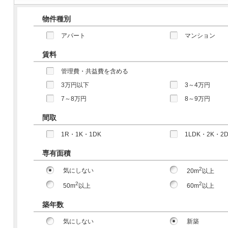
物件種別
アパート
マンション
賃料
管理費・共益費を含める
3万円以下
3～4万円
7～8万円
8～9万円
間取
1R・1K・1DK
1LDK・2K・2
専有面積
2
気にしない
20m
以上
2
2
50m
以上
60m
以上
築年数
気にしない
新築