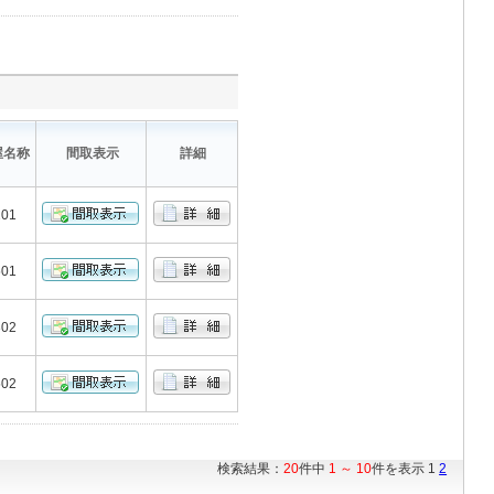
屋名称
間取表示
詳細
201
501
302
502
検索結果：
20
件中
1 ～ 10
件を表示 1
2