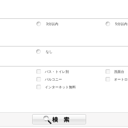
3分以内
5分以内
なし
バス・トイレ別
洗面台
バルコニー
オートロ
インターネット無料