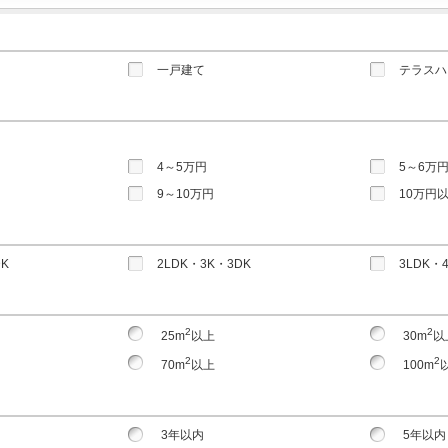
一戸建て
テラスハ
4～5万円
5～6万
9～10万円
10万円
DK
2LDK・3K・3DK
3LDK・
2
2
25m
以上
30m
以
2
2
70m
以上
100m
3年以内
5年以内