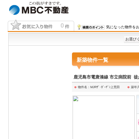
0
気になった物件をお
お選び
新築物件一覧
鹿児島市電唐湊線 市立病院前 
物件名：MJRｻﾞ･ｶﾞｰﾃﾞﾝ上荒田
築年月