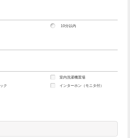
10分以内
室内洗濯機置場
ック
インターホン（モニタ付）