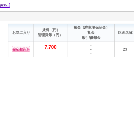
敷金
（駐車場保証金）
賃料
（円）
お気に入り
礼金
区画名称
管理費等
（円）
敷引/償却金
-
7,700
-
23
-
-