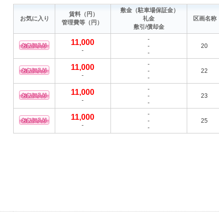
敷金
（駐車場保証金）
賃料
（円）
お気に入り
礼金
区画名称
管理費等
（円）
敷引/償却金
-
11,000
-
20
-
-
-
11,000
-
22
-
-
-
11,000
-
23
-
-
-
11,000
-
25
-
-