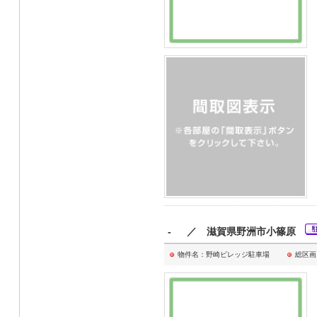
- ／ 滋賀県野洲市小篠原
物件名：野崎ビレッジ駐車場
総区画