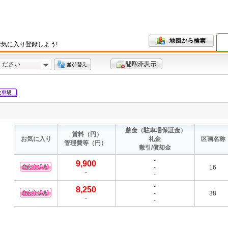
気に入り登録しよう!
ください
敷金
（駐車場保証金）
賃料
（円）
お気に入り
礼金
区画名称
管理費等
（円）
敷引/償却金
-
9,900
-
16
-
-
-
8,250
-
38
-
-