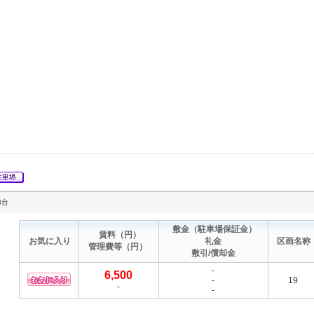
3台
敷金
（駐車場保証金）
賃料
（円）
お気に入り
礼金
区画名称
管理費等
（円）
敷引/償却金
-
6,500
-
19
-
-