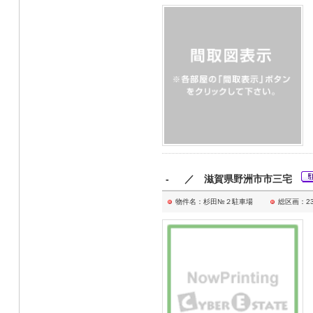
- ／ 滋賀県野洲市市三宅
物件名：杉田№２駐車場
総区画：2