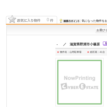
0
気になった物件をお
お選び
- ／ 滋賀県野洲市小篠原
物件名：山嵜駐車場
総区画：41台