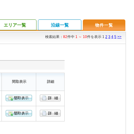
エリア一覧
沿線一覧
物件一覧
検索結果：
82
件中
1 ～ 10
件を表示 1
2
3
4
5
>>
間取表示
詳細