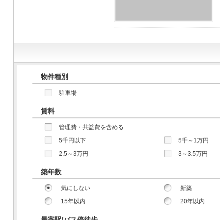
物件種別
駐車場
賃料
管理費・共益費を含める
5千円以下
5千～1万円
2.5～3万円
3～3.5万円
築年数
気にしない
新築
15年以内
20年以内
最寄駅/バス停徒歩