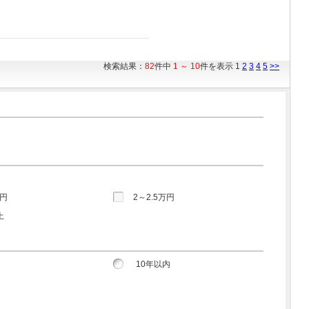
検索結果：
82
件中
1 ～ 10
件を表示 1
2
3
4
5
>>
万円
2～2.5万円
上
10年以内