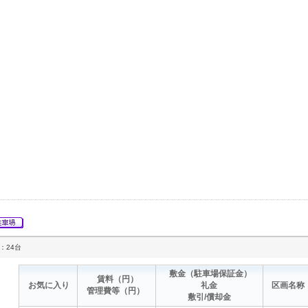
：24台
敷金
（駐車場保証金）
賃料
（円）
お気に入り
礼金
区画名称
管理費等
（円）
敷引/償却金